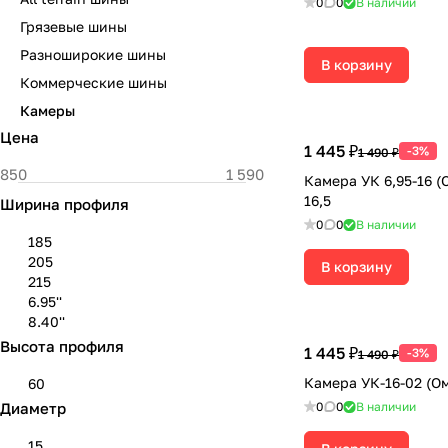
0
0
В наличии
Грязевые шины
Разноширокие шины
В корзину
Коммерческие шины
Камеры
Цена
1 445 ₽
-3%
1 490 ₽
Камера УК 6,95-16 (
16,5
Ширина профиля
0
0
В наличии
185
205
В корзину
215
6.95''
8.40''
Высота профиля
1 445 ₽
-3%
1 490 ₽
Камера УК-16-02 (Ом
60
Диаметр
0
0
В наличии
15