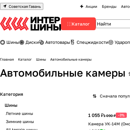
Советская Гавань
Акции
Бренды
Авто
Каталог
Шины
Диски
Автотовары
Спецжидкости
Удароп
Главная
Каталог
Шины
Автомобильные камеры
Автомобильные камеры
Категория
Сначала попу
Шины
Летние шины
1 055 ₽
-3%
1 090 ₽
Зимние шины
Камера УК-14М (Омск
All terrain шины