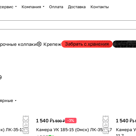
сервис
Компания
Оплата
Доставка
Контакты
Забрать с хранения
Калькул
рочные колпаки
Крепеж
9
лярные
1 540 ₽
1 540 ₽
-3%
1 590 ₽
1 
) ЛК-35-11,7
Камера УК 185-15 (Омск) ЛК-35-11,7
Камера У
11,7