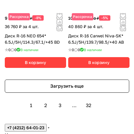
Рассрочка
Рассрочка
9 190 ₽
-8%
10 215 ₽
-5%
9 990 ₽
10 750 ₽
36 760 ₽ за 4 шт.
40 860 ₽ за 4 шт.
Диск R-16 NEO 654*
Диск R-16 Carwel Niva-SK*
6.5J/5H/114.3/67.1/+45 BD
6.5J/5H/139.7/98.5/+40 AB
0
0
В наличии
0
0
В наличии
В корзину
В корзину
Загрузить еще
1
2
3
...
32
+7 (4212) 64-01-23