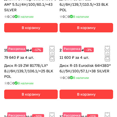
AM* 5.5J/4H/100/60.1/+43
6J/6H/139,7/110.5/+33 BLK
SILVER
POL
0
0
В наличии
0
0
В наличии
В корзину
В корзину
Рассрочка
Рассрочка
19 910 ₽
-17%
2 900 ₽
-3%
23 990 ₽
2 990 ₽
79 640 ₽ за 4 шт.
11 600 ₽ за 4 шт.
Диск R-19 ZW B1778/LX*
Диск R-15 Eurodisk 64H38D*
8J/6H/139,7/106.1/+25 BLK
6J/5H/100/57.1/+38 SILVER
POL
0
0
В наличии
0
0
В наличии
В корзину
В корзину
Рассрочка
Рассрочка
14 680 ₽
-20%
12 665 ₽
-11%
18 350 ₽
14 230 ₽