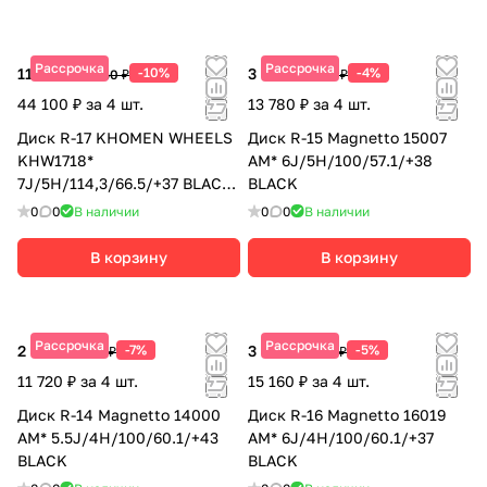
Рассрочка
Рассрочка
11 025 ₽
-10%
3 445 ₽
-4%
12 250 ₽
3 590 ₽
44 100 ₽ за 4 шт.
13 780 ₽ за 4 шт.
Диск R-17 KHOMEN WHEELS
Диск R-15 Magnetto 15007
KHW1718*
AM* 6J/5H/100/57.1/+38
7J/5H/114,3/66.5/+37 BLACK-
BLACK
FP
0
0
В наличии
0
0
В наличии
В корзину
В корзину
Рассрочка
Рассрочка
2 930 ₽
-7%
3 790 ₽
-5%
3 150 ₽
3 990 ₽
11 720 ₽ за 4 шт.
15 160 ₽ за 4 шт.
Диск R-14 Magnetto 14000
Диск R-16 Magnetto 16019
AM* 5.5J/4H/100/60.1/+43
AM* 6J/4H/100/60.1/+37
BLACK
BLACK