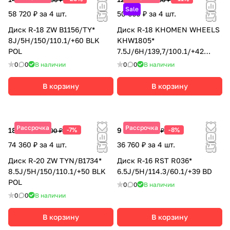
Sale
58 720 ₽ за 4 шт.
50 660 ₽ за 4 шт.
Диск R-18 ZW B1156/TY*
Диск R-18 KHOMEN WHEELS
8J/5H/150/110.1/+60 BLK
KHW1805*
POL
7.5J/6H/139,7/100.1/+42
BLACK-FP
0
0
В наличии
0
0
В наличии
В корзину
В корзину
Рассрочка
Рассрочка
18 590 ₽
-7%
9 190 ₽
-8%
19 990 ₽
9 990 ₽
74 360 ₽ за 4 шт.
36 760 ₽ за 4 шт.
Диск R-20 ZW TYN/B1734*
Диск R-16 RST R036*
8.5J/5H/150/110.1/+50 BLK
6.5J/5H/114.3/60.1/+39 BD
POL
0
0
В наличии
0
0
В наличии
В корзину
В корзину