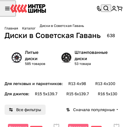
Диски в Советская Гавань
Главная
Каталог
Диски в Советская Гавань
638
Литые
Штампованные
диски
диски
585 товаров
53 товара
Для легковых и паркетников:
R13 4х98
R13 4х100
R
Для джипов:
R15 5х139.7
R15 6х139.7
R16 5х130
Все фильтры
Сначала популярные