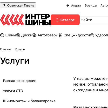
Советская Гавань
Акции
Бренды
Авто
Каталог
Шины
Диски
Автотовары
Спецжидкости
Удароп
Главная
Услуги
Услуги
У нас вы можете 
Развал-схождение
мойке, отбаланси
схождение и мног
Услуги СТО
Шиномонтаж и балансировка
Развал-схождени