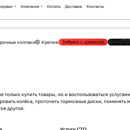
сервис
Компания
Оплата
Доставка
Контакты
Забрать с хранения
Калькул
рочные колпаки
Крепеж
не только купить товары, но и воспользоваться услуга
ровать колёса, проточить тормозные диски, поменять ма
ое другое.
е
Услуги СТО