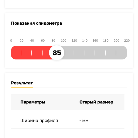
Показания спидометра
0
20
40
60
80
100
120
140
160
180
200
220
85
Результат
Параметры
Старый размер
Новый
Ширина профиля
- мм
- мм