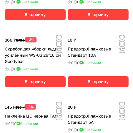
0
0
В наличии
0
0
В наличии
В корзину
В корзину
360 ₽
-3%
10 ₽
370 ₽
Скребок для уборки льда
Предохр.Флажковые
усиленный WS-03 26*10 см
Стандарт 10А
Goodyear
0
0
В наличии
0
0
В наличии
В корзину
В корзину
145 ₽
-3%
20 ₽
150 ₽
Наклейка ЦО черная TANK
Предохр.Флажковые
Стандарт 5А
0
0
В наличии
0
0
В наличии