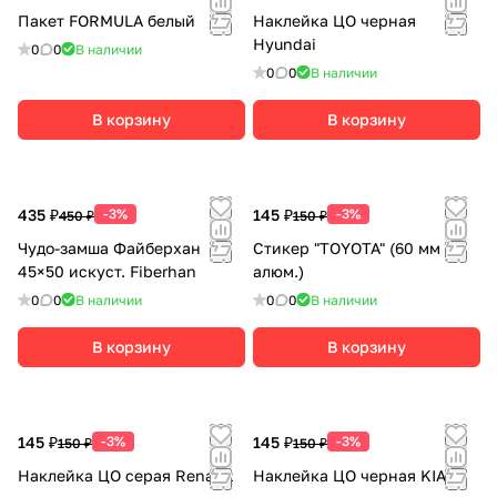
Пакет FORMULA белый
Наклейка ЦО черная
Hyundai
0
0
В наличии
0
0
В наличии
В корзину
В корзину
435 ₽
-3%
145 ₽
-3%
450 ₽
150 ₽
Чудо-замша Файберхан
Стикер "TOYOTA" (60 мм
45×50 искуст. Fiberhan
алюм.)
0
0
В наличии
0
0
В наличии
В корзину
В корзину
145 ₽
-3%
145 ₽
-3%
150 ₽
150 ₽
Наклейка ЦО серая Renault
Наклейка ЦО черная KIA