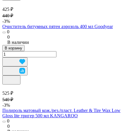
425 ₽
440 ₽
-3%
Очиститель битумных пятен аэрозоль 400 мл Goodyear
0
0
В наличии
В корзину
525 ₽
540 ₽
-3%
Полироль матовый кож./рез./пласт. Leather & Tire Wax Low
Gloss lite тригер 500 мл KANGAROO
0
0