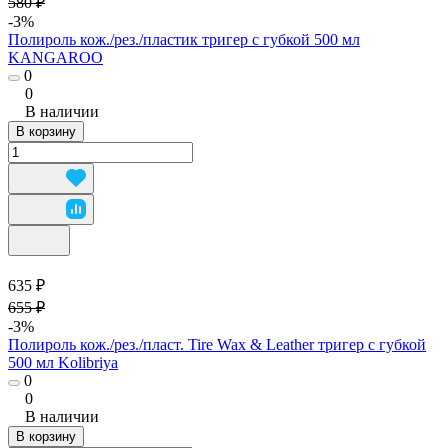
580 ₽
-3%
Полироль кож./рез./пластик тригер с губкой 500 мл
KANGAROO
0
0
В наличии
В корзину
635 ₽
655 ₽
-3%
Полироль кож./рез./пласт. Tire Wax & Leather тригер с губкой
500 мл Kolibriya
0
0
В наличии
В корзину