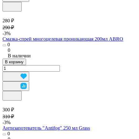
280 ₽
290 ₽
-3%
Смазка-спрей многоцелевая проникающая 200мл ABRO
0
0
В наличии
В корзину
300 ₽
310 ₽
-3%
Антизапотеватель "Antifog" 250 мл Grass
0